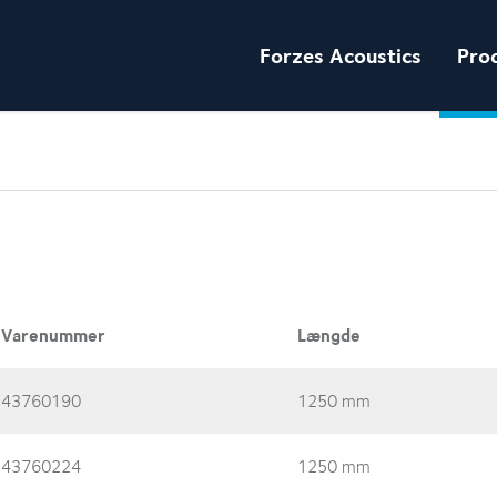
Forzes Acoustics
Pro
Varenummer
Længde
43760190
1250 mm
43760224
1250 mm