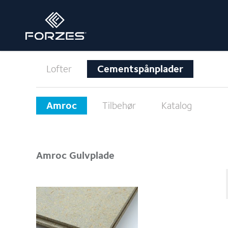
Cementspånplader
Lofter
Amroc
Tilbehør
Katalog
Amroc Gulvplade